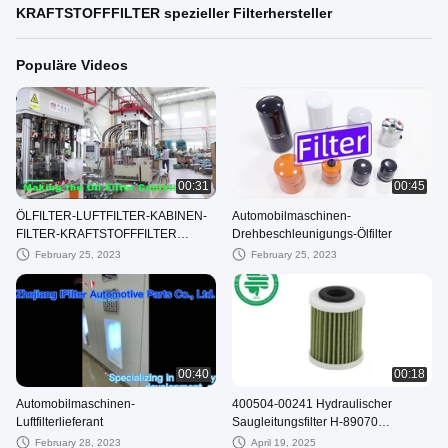
KRAFTSTOFFFILTER spezieller Filterhersteller
Populäre Videos
00:31
00:45
ÖLFILTER-LUFTFILTER-KABINEN-
Automobilmaschinen-
FILTER-KRAFTSTOFFFILTER
Drehbeschleunigungs-Ölfilter
spezieller Filterhersteller
February 25, 2023
February 25, 2023
00:40
00:18
Automobilmaschinen-
400504-00241 Hydraulischer
Luftfilterlieferant
Saugleitungsfilter H-89070
SH60695 Hydraulischer Ölsaugfilter
February 28, 2023
April 19, 2025