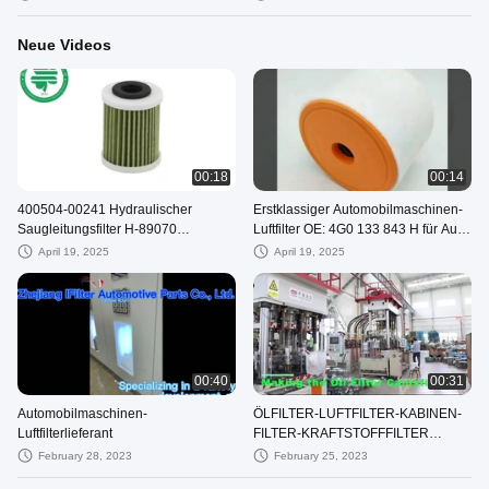
Neue Videos
00:18
00:14
400504-00241 Hydraulischer
Erstklassiger Automobilmaschinen-
Saugleitungsfilter H-89070
Luftfilter OE: 4G0 133 843 H für Audi
SH60695 Hydraulischer Ölsaugfilter
A6 mit 2.0L Turbo (12-19)
April 19, 2025
April 19, 2025
00:40
00:31
Automobilmaschinen-
ÖLFILTER-LUFTFILTER-KABINEN-
Luftfilterlieferant
FILTER-KRAFTSTOFFFILTER
spezieller Filterhersteller
February 28, 2023
February 25, 2023