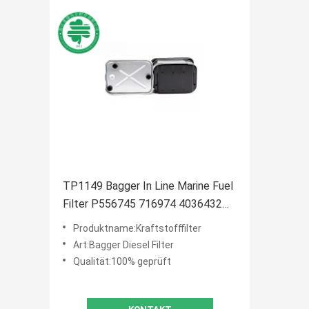
TP1149 Bagger In Line Marine Fuel
Filter P556745 716974 4036432
95371 LFF1129 95371
Produktname:Kraftstofffilter
Art:Bagger Diesel Filter
Qualität:100% geprüft