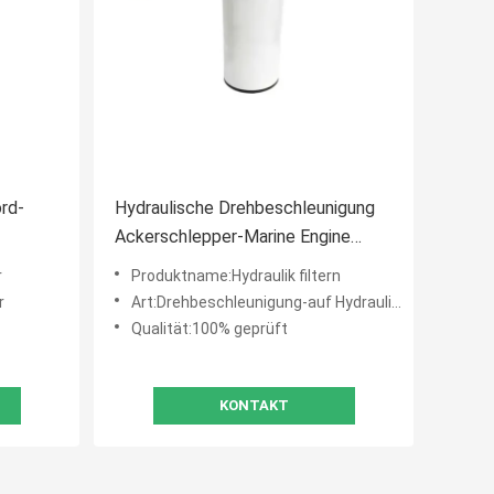
rd-
Hydraulische Drehbeschleunigung
Ackerschlepper-Marine Engine
150-
Filterss HC82 W1265 034391T1
r
Produktname:Hydraulik filtern
auf Filter
r
Art:Drehbeschleunigung-auf Hydraulikfilter
Qualität:100% geprüft
KONTAKT