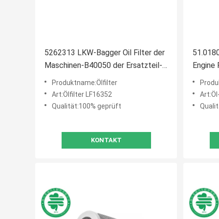
5262313 LKW-Bagger Oil Filter der
51.018
Maschinen-B40050 der Ersatzteil-
Engine
2P0115403 LF16352 2P0115403
Separat
Produktname:Ölfilter
Produ
Foton
Art:Ölfilter LF16352
Art:Ö
Qualität:100% geprüft
Quali
KONTAKT