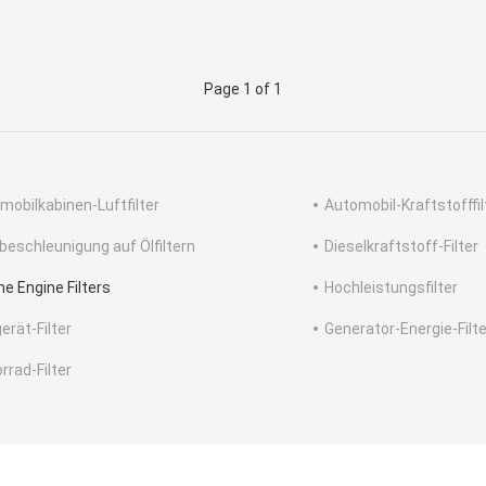
Page 1 of 1
mobilkabinen-Luftfilter
Automobil-Kraftstofffil
beschleunigung auf Ölfiltern
Dieselkraftstoff-Filter
ne Engine Filters
Hochleistungsfilter
erät-Filter
Generator-Energie-Filte
rrad-Filter