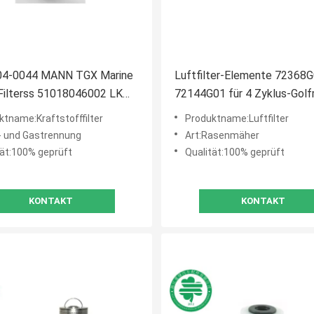
04-0044 MANN TGX Marine
Luftfilter-Elemente 72368
 Filterss 51018046002 LKW-
72144G01 für 4 Zyklus-Golf
or-Filter-Kompressor
TXT-Medaillengewinner-
ktname:Kraftstofffilter
Produktname:Luftfilter
Repräsentanten
l- und Gastrennung
Art:Rasenmäher
tät:100% geprüft
Qualität:100% geprüft
KONTAKT
KONTAKT