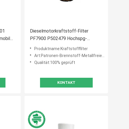
G01
Dieselmotorkraftstoff-Filter
mobil
PF7900 P502479 Hochspg-
Generator-Marine Engine Filterss
Produktname:Kraftstofffilter
CH10931
Art:Patronen-Brennstoff-Metallfreier Filter
Qualität:100% geprüft
KONTAKT