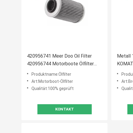
420956741 Meer Doo Oil Filter
Metall 
420956744 Motorboote Ölfilter
KOMATS
711956741 für Seadoo Rotax
661072
Produktname:Ölfilter
Produ
252193
Art:Motorboot-Ölfilter
Art:Br
Qualität:100% geprüft
Quali
KONTAKT