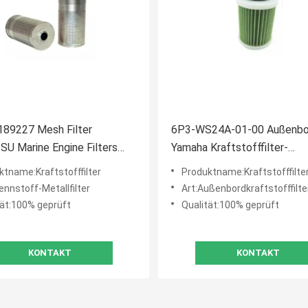
189227 Mesh Filter
6P3-WS24A-01-00 Außenbo
U Marine Engine Filters
Yamaha Kraftstofffilter-
8600 BM94254 FF205
Filterelement 150-300HP F
ktname:Kraftstofffilter
Produktname:Kraftstofffilte
250 LF150 VF200
ennstoff-Metallfilter
Art:Außenbordkraftstofffilte
tät:100% geprüft
Qualität:100% geprüft
KONTAKT
KONTAKT