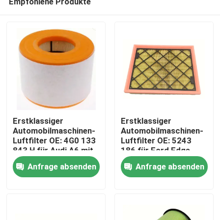
Empfohlene Produkte
Erstklassiger
Erstklassiger
Automobilmaschinen-
Automobilmaschinen-
Luftfilter OE: 4G0 133
Luftfilter OE: 5243
843 H für Audi A6 mit
186 für Ford Edge,
Haus
2.0L Turbo (12-19)
Fusion, Lincoln MKZ
Anfrage absenden
Anfrage absenden
Produkte
Videos