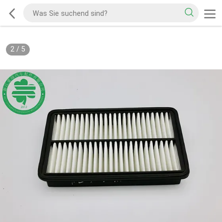
2
/
5