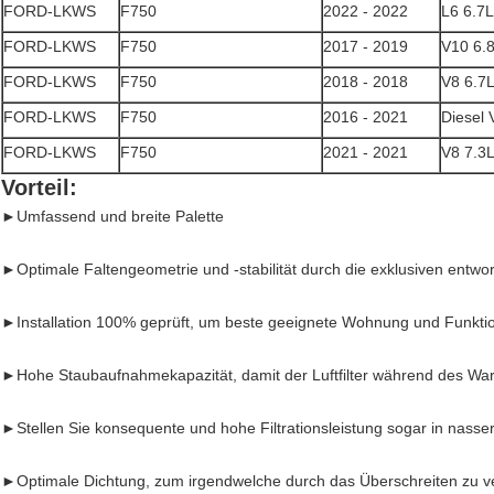
FORD-LKWS
F750
2022 - 2022
L6 6.7
FORD-LKWS
F750
2017 - 2019
V10 6.
FORD-LKWS
F750
2018 - 2018
V8 6.7
FORD-LKWS
F750
2016 - 2021
Diesel 
FORD-LKWS
F750
2021 - 2021
V8 7.3
Vorteil:
►
Umfassend und breite Palette
►Optimale Faltengeometrie und -stabilität durch die exklusiven entw
►Installation 100% geprüft, um beste geeignete Wohnung und Funktion
►Hohe Staubaufnahmekapazität, damit der Luftfilter während des War
►Stellen Sie konsequente und hohe Filtrationsleistung sogar in nasse
►Optimale Dichtung, zum irgendwelche durch das Überschreiten zu v