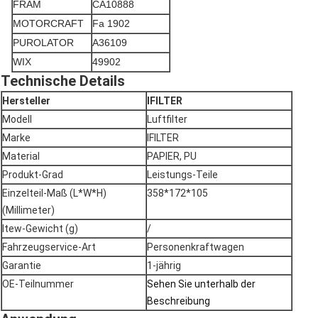
FRAM
CA10888
MOTORCRAFT
Fa 1902
PUROLATOR
A36109
WIX
49902
Technische Details
Hersteller
IFILTER
Modell
Luftfilter
Marke
IFILTER
Material
PAPIER, PU
Produkt-Grad
Leistungs-Teile
Einzelteil-Maß (L*W*H)
358*172*105
(Millimeter)
Itew-Gewicht (g)
/
Fahrzeugservice-Art
Personenkraftwagen
Garantie
1-jährig
OE-Teilnummer
Sehen Sie unterhalb der
Beschreibung