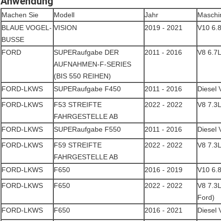
Anwendung
Machen Sie
Modell
Jahr
Maschi
BLAUE VOGEL-
VISION
2019 - 2021
V10 6.
BUSSE
FORD
SUPERaufgabe DER
2011 - 2016
V8 6.7
AUFNAHMEN-F-SERIES
(BIS 550 REIHEN)
FORD-LKWS
SUPERaufgabe F450
2011 - 2016
Diesel 
FORD-LKWS
F53 STREIFTE
2022 - 2022
V8 7.3
FAHRGESTELLE AB
FORD-LKWS
SUPERaufgabe F550
2011 - 2016
Diesel 
FORD-LKWS
F59 STREIFTE
2022 - 2022
V8 7.3
FAHRGESTELLE AB
FORD-LKWS
F650
2016 - 2019
V10 6.
FORD-LKWS
F650
2022 - 2022
V8 7.3
Ford)
FORD-LKWS
F650
2016 - 2021
Diesel 