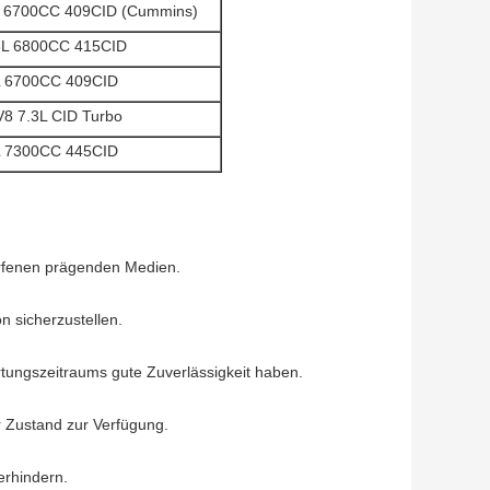
L 6700CC 409CID (Cummins)
8L 6800CC 415CID
L 6700CC 409CID
V8 7.3L CID Turbo
L 7300CC 445CID
orfenen prägenden Medien.
 sicherzustellen.
tungszeitraums gute Zuverlässigkeit haben.
r Zustand zur Verfügung.
erhindern.