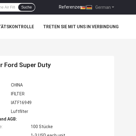
Referenzen
|
German
Suche
TÄTSKONTROLLE
TRETEN SIE MIT UNS IN VERBINDUNG
r Ford Super Duty
CHINA
IFILTER
IATF16949
Luftfilter
and AGB:
e:
100 Stücke
1-3 USD each unit