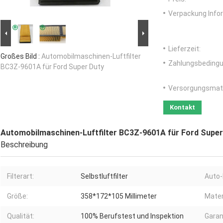
Verpackung Info
Lieferzeit:
Großes Bild :
Automobilmaschinen-Luftfilter
Zahlungsbedingu
BC3Z-9601A für Ford Super Duty
Versorgungsmater
Kontakt
Automobilmaschinen-Luftfilter BC3Z-9601A für Ford Super
Beschreibung
Filterart:
Selbstluftfilter
Auto-
Größe:
358*172*105 Millimeter
Mater
Qualität:
100% Berufstest und Inspektion
Garan