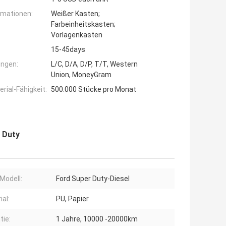
rmationen:
Weißer Kasten;
Farbeinheitskasten;
Vorlagenkasten
15-45days
ngen:
L/C, D/A, D/P, T/T, Western
Union, MoneyGram
ial-Fähigkeit:
500.000 Stücke pro Monat
 Duty
Modell:
Ford Super Duty-Diesel
ial:
PU, Papier
tie:
1 Jahre, 10000 -20000km