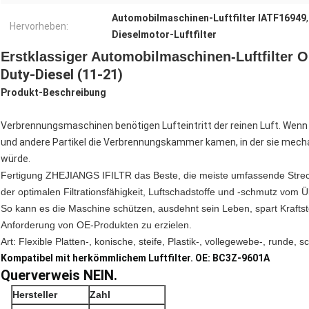
Automobilmaschinen-Luftfilter IATF16949
Hervorheben:
Dieselmotor-Luftfilter
Erstklassiger Automobilmaschinen-Luftfilter 
Duty-Diesel (11-21)
Produkt-Beschreibung
Verbrennungsmaschinen benötigen Lufteintritt der reinen Luft. Wenn
und andere Partikel die Verbrennungskammer kamen, in der sie mec
würde.
Fertigung ZHEJIANGS IFILTR das Beste, die meiste umfassende Strecke d
der optimalen Filtrationsfähigkeit, Luftschadstoffe und -schmutz vom Ü
So kann es die Maschine schützen, ausdehnt sein Leben, spart Kraftst
Anforderung von OE-Produkten zu erzielen.
Art: Flexible Platten-, konische, steife, Plastik-, vollegewebe-, runde, 
Kompatibel mit herkömmlichem Luftfilter. OE: BC3Z-9601A
Querverweis NEIN.
Hersteller
Zahl