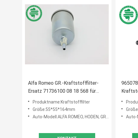
Alfa Romeo GR.-Kraftstofffilter-
965078
Ersatz 71736100 08 18 568 für
Kraftst
HODEN OPEL
649 für
Produktname:Kraftstofffilter
Produ
Größe:55*55*164mm
Größe
Auto-Modell:ALFA ROMEO, HODEN, GR., OPEL
Auto-M