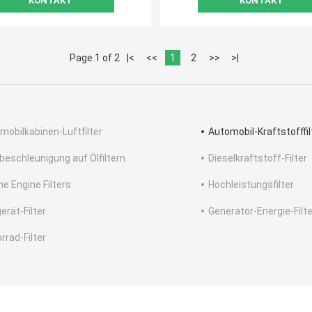
KONTAKT
KONTAKT
Page 1 of 2
|<
<<
1
2
>>
>|
mobilkabinen-Luftfilter
Automobil-Kraftstofffil
beschleunigung auf Ölfiltern
Dieselkraftstoff-Filter
ne Engine Filters
Hochleistungsfilter
erät-Filter
Generator-Energie-Filte
rrad-Filter