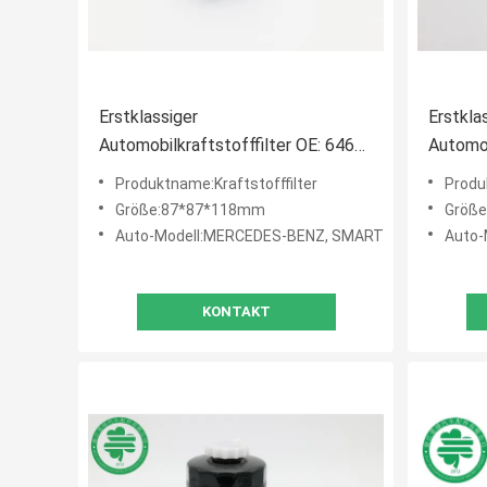
Erstklassiger
Erstkla
Automobilkraftstofffilter OE: 646
Automob
092 05 01 für MERCEDES-BENZ,
201 511
Produktname:Kraftstofffilter
Produ
SMART
Größe:87*87*118mm
Größ
Auto-Modell:MERCEDES-BENZ, SMART
Auto-
KONTAKT