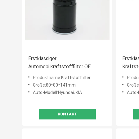
Erstklassiger
Erstkl
Automobilkraftstofffilter OE:
Kraftst
31911-2E000 für HYUNDAI, KIA
Transpo
Produktname:Kraftstofffilter
Produ
Größe:80*80*141mm
Größe
Auto-Modell:Hyundai, KIA
Auto-
KONTAKT