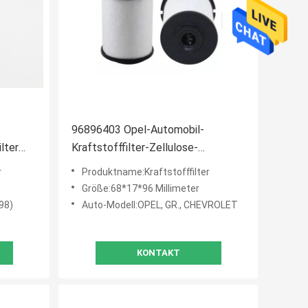
96896403 Opel-Automobil-
lter
Kraftstofffilter-Zellulose-
ffilter-
Brennstoff-Schadstoffe für GR.
r
Produktname:Kraftstofffilter
Chevrolet
Größe:68*17*96 Millimeter
98)
Auto-Modell:OPEL, GR., CHEVROLET
KONTAKT