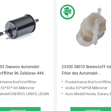
03 Daewoo Automobil-
23300 38010 Brennstoff-Inl
offfilter 96 Zellulose 444
Filter des Automobil-
 Lanos Leganza
Kraftstofffilter-L4 Subaru 
ktname:Kraftstofffilter
Produktname:Kraftstofffilte
Honda
:55*55*165 Millimeter
Größe:93*44*58 Millimeter
odell:DAEWOO, LANOS, LEGANZA (99-02)
Auto-Modell:Honda, Subaru,