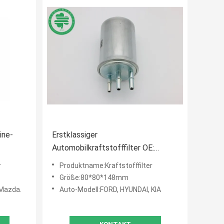
ine-
Erstklassiger
Automobilkraftstofffilter OE:
Mazda
31395-H1950 für FORD, HYUNDAI,
r
Produktname:Kraftstofffilter
KIA
Größe:80*80*148mm
 Mazda.
Auto-Modell:FORD, HYUNDAI, KIA