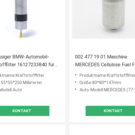
assiger BMW-Automobil-
002 477 19 01 Maschine
offfilter 16127233840 für
MERCEDES Cellulose Fuel Fi
rter
des Hochleistungs-Kraftstof
ktname:Kraftstofffilter
Produktname:Kraftstofffilte
L6
:55*55*250 Millimeter
Größe:80*80*147mm
Modell:Auto
Auto-Modell:MERCEDES (77-
KONTAKT
KONTAKT