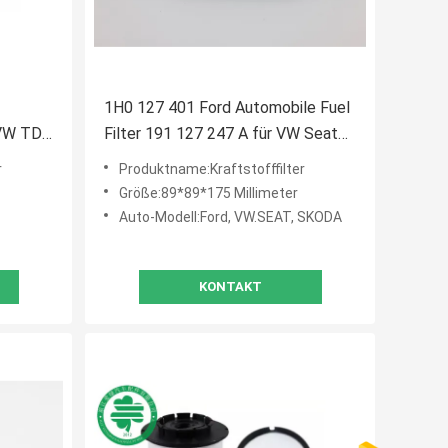
1H0 127 401 Ford Automobile Fuel
 VW TDI
Filter 191 127 247 A für VW Seat
127 434
Skoda
r
Produktname:Kraftstofffilter
Größe:89*89*175 Millimeter
Auto-Modell:Ford, VW.SEAT, SKODA
KONTAKT