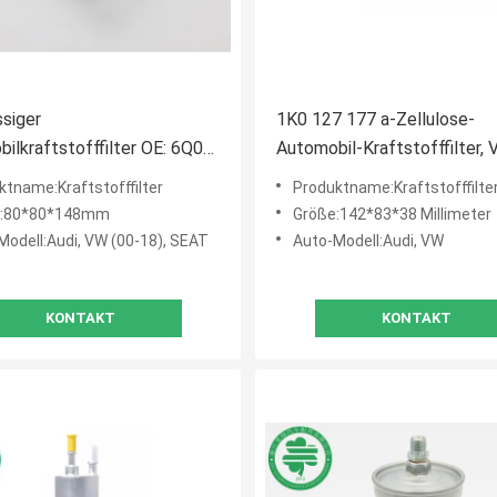
ssiger
1K0 127 177 a-Zellulose-
ilkraftstofffilter OE: 6Q0
Automobil-Kraftstofffilter,
 für Audi, VW (00-18), SEAT
Audi Diesel Fuel Filter 1K0 
ktname:Kraftstofffilter
Produktname:Kraftstofffilte
e:80*80*148mm
Größe:142*83*38 Millimeter
Modell:Audi, VW (00-18), SEAT
Auto-Modell:Audi, VW
KONTAKT
KONTAKT