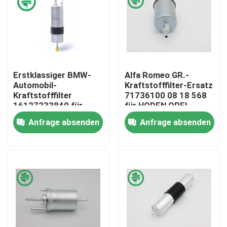
Über uns
Fabrik-Ausflug
Erstklassiger BMW-
Alfa Romeo GR.-
Automobil-
Kraftstofffilter-Ersatz
Qualitätskontrolle
Kraftstofffilter
71736100 08 18 568
16127233840 für
für HODEN OPEL
Transporter
Anfrage absenden
Anfrage absenden
Treten Sie mit uns in Verbindung
Nachrichten
Automobilmaschinen-Luftfilter
Automobilkabinen-Luftfilter