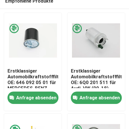
Empfohlene Produkte
Erstklassiger
Erstklassiger
Automobilkraftstofffilter
Automobilkraftstofffilter
OE: 646 092 05 01 für
OE: 6Q0 201 511 für
MERCEDES-BENZ,
Audi, VW (00-18),
Haus
SMART
SEAT
Anfrage absenden
Anfrage absenden
Produkte
Videos