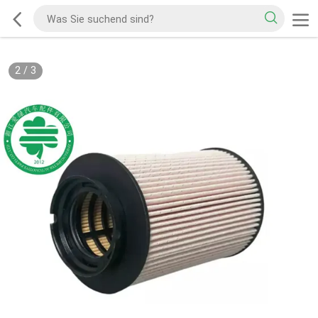
2
/
3