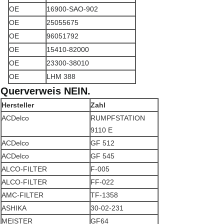
OE
16900-SAO-902
OE
25055675
OE
96051792
OE
15410-82000
OE
23300-38010
OE
LHM 388
Querverweis NEIN.
Hersteller
Zahl
ACDelco
RUMPFSTATION
9110 E
ACDelco
GF 512
ACDelco
GF 545
ALCO-FILTER
F-005
ALCO-FILTER
FF-022
AMC-FILTER
TF-1358
ASHIKA
30-02-231
MEISTER
GF64