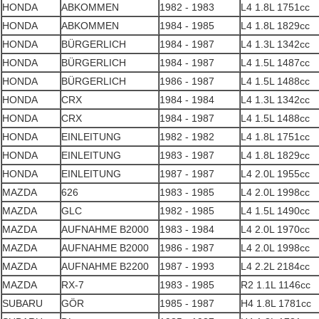
HONDA
ABKOMMEN
1982 - 1983
L4 1.8L 1751cc
HONDA
ABKOMMEN
1984 - 1985
L4 1.8L 1829cc
HONDA
BÜRGERLICH
1984 - 1987
L4 1.3L 1342cc
HONDA
BÜRGERLICH
1984 - 1987
L4 1.5L 1487cc
HONDA
BÜRGERLICH
1986 - 1987
L4 1.5L 1488cc
HONDA
CRX
1984 - 1984
L4 1.3L 1342cc
HONDA
CRX
1984 - 1987
L4 1.5L 1488cc
HONDA
EINLEITUNG
1982 - 1982
L4 1.8L 1751cc
HONDA
EINLEITUNG
1983 - 1987
L4 1.8L 1829cc
HONDA
EINLEITUNG
1987 - 1987
L4 2.0L 1955cc
MAZDA
626
1983 - 1985
L4 2.0L 1998cc
MAZDA
GLC
1982 - 1985
L4 1.5L 1490cc
MAZDA
AUFNAHME B2000
1983 - 1984
L4 2.0L 1970cc
MAZDA
AUFNAHME B2000
1986 - 1987
L4 2.0L 1998cc
MAZDA
AUFNAHME B2200
1987 - 1993
L4 2.2L 2184cc
MAZDA
RX-7
1983 - 1985
R2 1.1L 1146cc
SUBARU
GÖR
1985 - 1987
H4 1.8L 1781cc