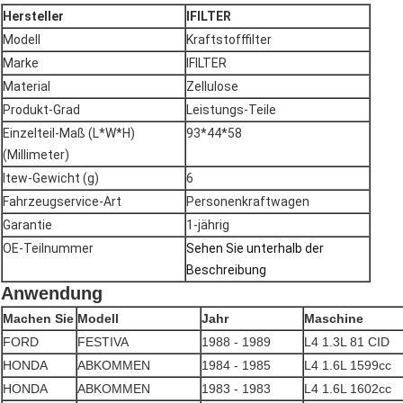
Hersteller
IFILTER
Modell
Kraftstofffilter
Marke
IFILTER
Material
Zellulose
Produkt-Grad
Leistungs-Teile
Einzelteil-Maß (L*W*H)
93*44*58
(Millimeter)
Itew-Gewicht (g)
6
Fahrzeugservice-Art
Personenkraftwagen
Garantie
1-jährig
OE-Teilnummer
Sehen Sie unterhalb der
Beschreibung
Anwendung
Machen Sie
Modell
Jahr
Maschine
FORD
FESTIVA
1988 - 1989
L4 1.3L 81 CID
HONDA
ABKOMMEN
1984 - 1985
L4 1.6L 1599cc
HONDA
ABKOMMEN
1983 - 1983
L4 1.6L 1602cc