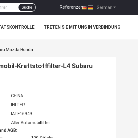
Referenzen
|
German
Suche
TÄTSKONTROLLE
TRETEN SIE MIT UNS IN VERBINDUNG
ubaru Mazda Honda
obil-Kraftstofffilter-L4 Subaru
CHINA
IFILTER
IATF16949
Aller Automobilfilter
and AGB: