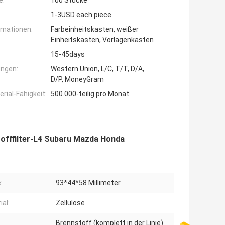
e:
100 Stücke
1-3USD each piece
rmationen:
Farbeinheitskasten, weißer
Einheitskasten, Vorlagenkasten
15-45days
ngen:
Western Union, L/C, T/T, D/A,
D/P, MoneyGram
ial-Fähigkeit:
500.000-teilig pro Monat
tofffilter-L4 Subaru Mazda Honda
:
93*44*58 Millimeter
ial:
Zellulose
Brennstoff (komplett in der Linie)