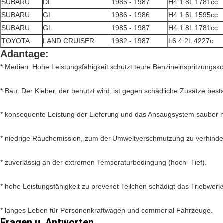
SUBARU
DL
1985 - 1987
H4 1.8L 1781cc
SUBARU
GL
1986 - 1986
H4 1.6L 1595cc
SUBARU
GL
1985 - 1987
H4 1.8L 1781cc
TOYOTA
LAND CRUISER
1982 - 1987
L6 4.2L 4227c
Adantage:
* Medien: Hohe Leistungsfähigkeit schützt teure Benzineinspritzungs
* Bau: Der Kleber, der benutzt wird, ist gegen schädliche Zusätze bestän
* konsequente Leistung der Lieferung und das Ansaugsystem sauber h
* niedrige Rauchemission, zum der Umweltverschmutzung zu verhinde
* zuverlässig an der extremen Temperaturbedingung (hoch- Tief).
* hohe Leistungsfähigkeit zu prevenet Teilchen schädigt das Triebwer
* langes Leben für Personenkraftwagen und commerial Fahrzeuge.
Fragen u. Antworten