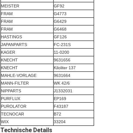
MEISTER
GF92
FRAM
G4773
FRAM
G6429
FRAM
G6468
HASTINGS
GF126
JAPANPARTS
FC-231S
KAGER
11-0200
KNECHT
9631656
KNECHT
Kiloliter 137
MAHLE-VORLAGE
9631664
MANN-FILTER
WK 42/6
NIPPARTS
J1332031
PURFLUX
EP169
PUROLATOR
F43187
TECNOCAR
B72
WIX
33204
Technische Details