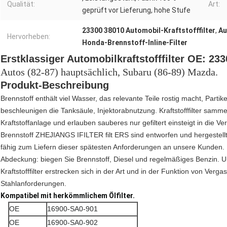
Qualität:
Art:
geprüft vor Lieferung, hohe Stufe
23300 38010 Automobil-Kraftstofffilter
,
Au
Hervorheben:
Honda-Brennstoff-Inline-Filter
Erstklassiger Automobilkraftstofffilter OE: 233
Autos (82-87) hauptsächlich, Subaru (86-89) Mazda.
Produkt-Beschreibung
Brennstoff enthält viel Wasser, das relevante Teile rostig macht, Partik
beschleunigen die Tanksäule, Injektorabnutzung. Kraftstofffilter samm
Kraftstoffanlage und erlauben sauberes nur gefiltert einsteigt in die
Brennstoff ZHEJIANGS IFILTER filt ERS sind entworfen und hergestellt,
fähig zum Liefern dieser spätesten Anforderungen an unsere Kunden.
Abdeckung: biegen Sie Brennstoff, Diesel und regelmäßiges Benzin. 
Kraftstofffilter erstrecken sich in der Art und in der Funktion von Ver
Stahlanforderungen.
Kompatibel mit herkömmlichem Ölfilter.
OE
16900-SA0-901
OE
16900-SA0-902