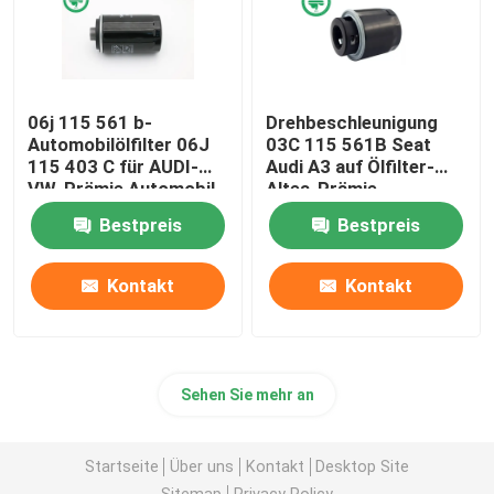
06j 115 561 b-
Drehbeschleunigung
Automobilölfilter 06J
03C 115 561B Seat
115 403 C für AUDI-
Audi A3 auf Ölfilter-
VW-Prämie Automobil
Altea-Prämie
Automobil für
Bestpreis
Bestpreis
abgeschliffenes Metall
Kontakt
Kontakt
Sehen Sie mehr an
Startseite
Über uns
Kontakt
Desktop Site
Sitemap
Privacy Policy