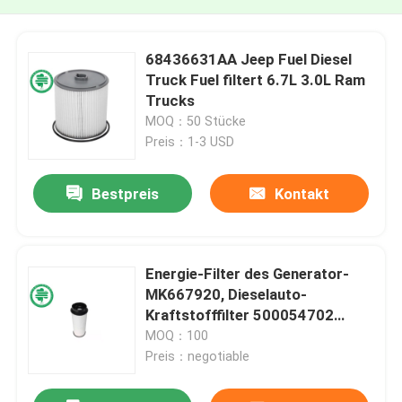
68436631AA Jeep Fuel Diesel
Truck Fuel filtert 6.7L 3.0L Ram
Trucks
MOQ：50 Stücke
Preis：1-3 USD
Bestpreis
Kontakt
Energie-Filter des Generator-
MK667920, Dieselauto-
Kraftstofffilter 500054702
5801354114 Mitsubishis
MOQ：100
Preis：negotiable