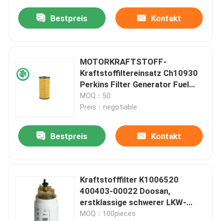
Bestpreis
Kontakt
MOTORKRAFTSTOFF-
Kraftstoffiltereinsatz Ch10930
Perkins Filter Generator Fuel
Filter Diesel
MOQ：50
Preis：negotiable
Bestpreis
Kontakt
Kraftstofffilter K1006520
400403-00022 Doosan,
erstklassige schwerer LKW-
Kraftstofffilter
MOQ：100pieces