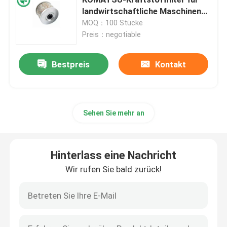
landwirtschaftliche Maschinen
Yanmar Bautz
MOQ：100 Stücke
Automobil-Kraftstofffilter
Preis：negotiable
Patronen-Ölfilter
Bestpreis
Kontakt
Drehbeschleunigung auf Ölfiltern
Sehen Sie mehr an
Dieselkraftstoff-Filter
Hinterlass eine Nachricht
Automatikgetriebe-Filter
Wir rufen Sie bald zurück!
Marine Engine Filters
Hochleistungsfilter