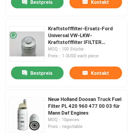
Bestpreis
Kontakt
Kraftstofffilter-Ersatz-Ford
Universal VW-LKW-
Kraftstofffilter IFILTER
kundenspezifischer Volkswagen
MOQ：100 Stücke
Preis：1-3USD each piece
Bestpreis
Kontakt
Neue Holland Doosan Truck Fuel
Filter PL 420 960 477 00 03 für
Mann Daf Engines
MOQ：10pieces
Preis：negotiable