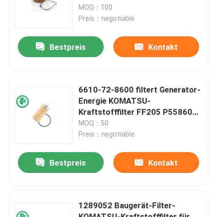
für Isuzu
MOQ：100
Preis：negotiable
Über uns
Bestpreis
Kontakt
Fabrik-Ausflug
Qualitätskontrolle
6610-72-8600 filtert Generator-
Energie KOMATSU-
Kraftstofffilter FF205 P558600
Treten Sie mit uns in Verbindung
für D-60 D-65 Bulldozer
MOQ：50
Preis：negotiable
Nachrichten
Bestpreis
Kontakt
Automobilmaschinen-Luftfilter
1289052 Baugerät-Filter-
Automobilkabinen-Luftfilter
KOMATSU-Kraftstofffilter für