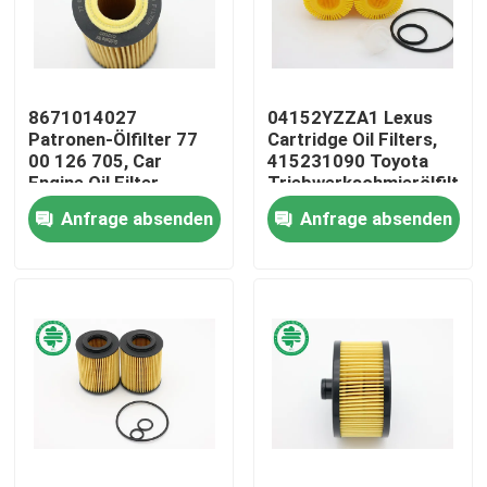
Über uns
8671014027
04152YZZA1 Lexus
Fabrik-Ausflug
Patronen-Ölfilter 77
Cartridge Oil Filters,
00 126 705, Car
415231090 Toyota
Engine Oil Filter-
Triebwerkschmierölfilter
Qualitätskontrolle
Zellulose
Anfrage absenden
Anfrage absenden
Treten Sie mit uns in Verbindung
Nachrichten
Automobilmaschinen-Luftfilter
Automobilkabinen-Luftfilter