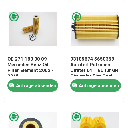
OE 271 180 00 09
93185674 5650359
Mercedes Benz Oil
Autoteil-Patronen-
Filter Element 2002 -
Ölfilter L4 1.6L für GR.
2015
Chevrolet Fiat Opel
Anfrage absenden
Anfrage absenden
Haus
Produkte
Videos