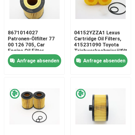
Über uns
8671014027
04152YZZA1 Lexus
Fabrik-Ausflug
Patronen-Ölfilter 77
Cartridge Oil Filters,
00 126 705, Car
415231090 Toyota
Engine Oil Filter-
Triebwerkschmierölfilter
Qualitätskontrolle
Zellulose
Anfrage absenden
Anfrage absenden
Treten Sie mit uns in Verbindung
Nachrichten
Automobilmaschinen-Luftfilter
Automobilkabinen-Luftfilter