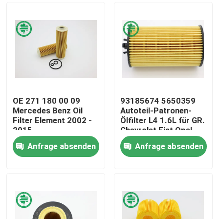
OE 271 180 00 09
93185674 5650359
Mercedes Benz Oil
Autoteil-Patronen-
Filter Element 2002 -
Ölfilter L4 1.6L für GR.
2015
Chevrolet Fiat Opel
Anfrage absenden
Anfrage absenden
Haus
Produkte
Videos