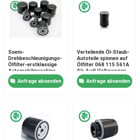
Soem-
Verteilende Öl-Staub-
Drehbeschleunigungs-
Autoteile spinnen auf
Ölfilter-erstklassige
Ölfilter 068 115 561A
Automobilmaschine
für Audi Volkswagen
für verschiedenes
Anfrage absenden
Anfrage absenden
Auto-Modell
Haus
Produkte
Videos