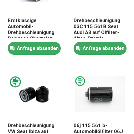
Über uns
Erstklassige
Drehbeschleunigung
Automobil-
03C 115 561B Seat
Drehbeschleunigung
Audi A3 auf Ölfilter-
Fabrik-Ausflug
Daewoos Chevrolet
Altea-Prämie
auf Ölfiltern
Automobil für
Anfrage absenden
Anfrage absenden
90144675 für GR.-
abgeschliffenes Metall
Qualitätskontrolle
Auto-LKWs Saab
Treten Sie mit uns in Verbindung
Nachrichten
Automobilmaschinen-Luftfilter
Drehbeschleunigung
06j 115 561 b-
Automobilkabinen-Luftfilter
VW Seat Ibiza auf
Automobilölfilter 06J