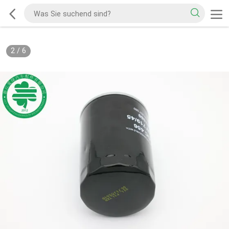
2
/
6