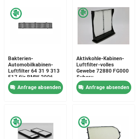
Über uns
Fabrik-Ausflug
Qualitätskontrolle
Bakterien-
Aktivkohle-Kabinen-
Automobilkabinen-
Luftfilter-volles
Luftfilter 64 31 9 313
Gewebe 72880 FG000
Treten Sie mit uns in Verbindung
517 für BMW 2006 -
Subaru
2016
Anfrage absenden
Anfrage absenden
Nachrichten
Automobilmaschinen-Luftfilter
Automobilkabinen-Luftfilter