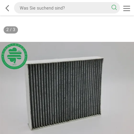
2
/
3