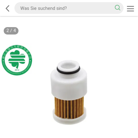
2
/
4