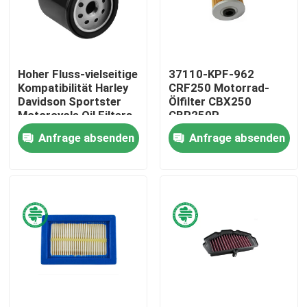
Über uns
Hoher Fluss-vielseitige
37110-KPF-962
Fabrik-Ausflug
Kompatibilität Harley
CRF250 Motorrad-
Davidson Sportster
Ölfilter CBX250
Motorcycle Oil Filters
CBR250R
Qualitätskontrolle
Anfrage absenden
Anfrage absenden
Treten Sie mit uns in Verbindung
Nachrichten
Automobilmaschinen-Luftfilter
Automobilkabinen-Luftfilter