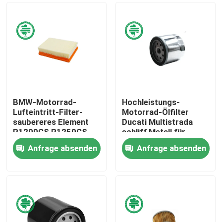
BMW-Motorrad-
Hochleistungs-
Lufteintritt-Filter-
Motorrad-Ölfilter
saubereres Element
Ducati Multistrada
R1200GS R1250GS
schliff Metall für
für Abenteuer-90-
Harley Davidson ab
Anfrage absenden
Anfrage absenden
jähriges spezielles
Haus
Produkte
Videos