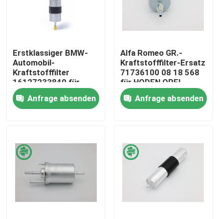
Über uns
Erstklassiger BMW-
Alfa Romeo GR.-
Fabrik-Ausflug
Automobil-
Kraftstofffilter-Ersatz
Kraftstofffilter
71736100 08 18 568
16127233840 für
für HODEN OPEL
Qualitätskontrolle
Transporter
Anfrage absenden
Anfrage absenden
Treten Sie mit uns in Verbindung
Nachrichten
Automobilmaschinen-Luftfilter
Automobilkabinen-Luftfilter