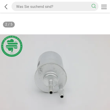
2
/
5