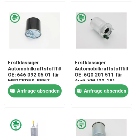
Erstklassiger
Erstklassiger
Automobilkraftstofffilter
Automobilkraftstofffilter
OE: 646 092 05 01 für
OE: 6Q0 201 511 für
MERCEDES-BENZ,
Audi, VW (00-18),
SMART
SEAT
Anfrage absenden
Anfrage absenden
Haus
Produkte
Videos